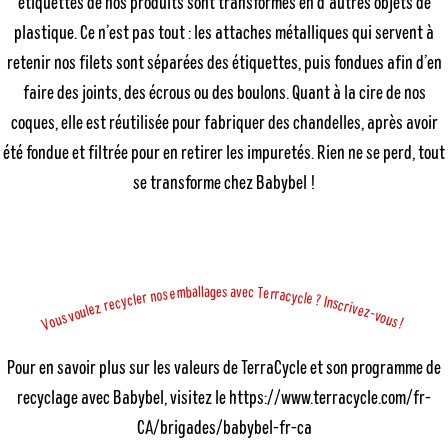
étiquettes de nos produits sont transformés en d’autres objets de
plastique. Ce n’est pas tout : les attaches métalliques qui servent à
retenir nos filets sont séparées des étiquettes, puis fondues afin d’en
faire des joints, des écrous ou des boulons. Quant à la cire de nos
coques, elle est réutilisée pour fabriquer des chandelles, après avoir
été fondue et filtrée pour en retirer les impuretés. Rien ne se perd, tout
se transforme chez Babybel !
a
c
e
a
g
a
v
l
l
e
s
m
b
T
e
e
r
r
a
s
o
c
n
y
c
r
l
e
e
l
c
?
y
I
c
n
e
s
c
r
r
z
i
e
v
e
l
u
z
o
-
v
v
o
s
u
u
o
s
!
V
Pour en savoir plus sur les valeurs de TerraCycle et son programme de
recyclage avec Babybel, visitez le
https://www.terracycle.com/fr-
CA/brigades/babybel-fr-ca