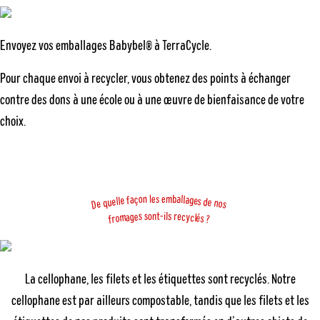
Envoyez vos
emballages Babybel®
à TerraCycle.
Pour chaque envoi à recycler, vous obtenez des points à échanger
contre des dons à une école ou à une œuvre de bienfaisance de votre
choix.
o
n
b
a
m
l
e
l
s
e
g
a
a
ç
l
e
e
f
s
l
l
e
e
d
u
n
q
e
o
D
s
e
s
s
r
o
s
l
n
t
-
i
g
y
e
c
m
é
a
c
l
o
s
r
?
f
La cellophane, les filets et les étiquettes sont recyclés. Notre
cellophane est par ailleurs compostable, tandis que les filets et les