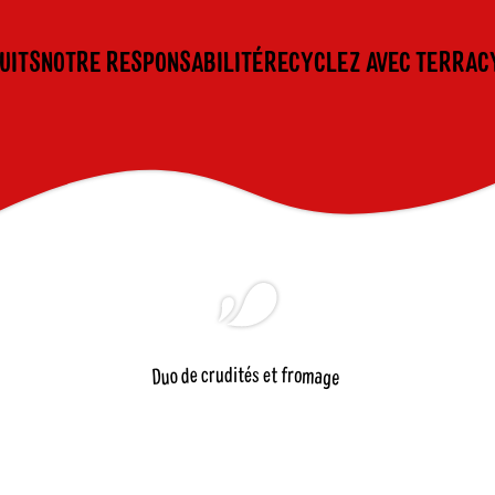
UITS
NOTRE RESPONSABILITÉ
RECYCLEZ AVEC TERRAC
e
o
u
c
r
t
f
r
d
i
t
é
s
e
a
m
o
d
D
u
g
e